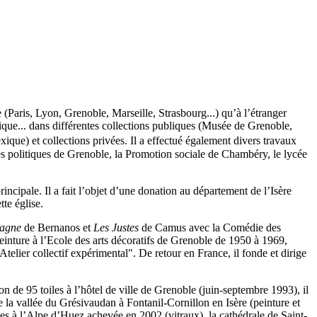
(Paris, Lyon, Grenoble, Marseille, Strasbourg...) qu’à l’étranger
e... dans différentes collections publiques (Musée de Grenoble,
ique) et collections privées.
Il a effectué également divers travaux
des politiques de Grenoble, la Promotion sociale de Chambéry, le lycée
ipale. Il a fait l’objet d’une donation au département de l’Isère
te église.
pagne
de Bernanos et
Les Justes
de Camus avec la Comédie des
peinture à l’Ecole des arts décoratifs de Grenoble de 1950 à 1969,
Atelier collectif expérimental". De retour en France, il fonde et dirige
 de 95 toiles à l’hôtel de ville de Grenoble (juin-septembre 1993), il
la vallée du Grésivaudan à Fontanil-Cornillon en Isère (peinture et
iges à l’Alpe d’Huez achevée en 2002 (vitraux), la cathédrale de Saint-