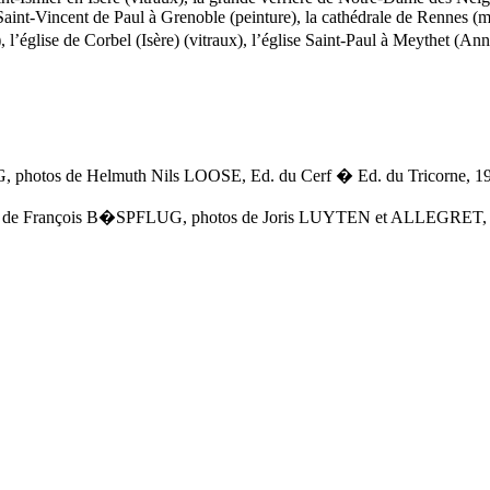
ise Saint-Vincent de Paul à Grenoble (peinture), la cathédrale de Rennes (
ue), l’église de Corbel (Isère) (vitraux), l’église Saint-Paul à Meythet 
, photos de Helmuth Nils LOOSE, Ed. du Cerf � Ed. du Tricorne, 19
te de François B�SPFLUG, photos de Joris LUYTEN et ALLEGRET, pré