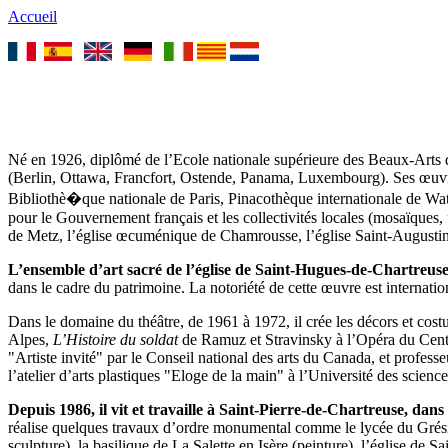
Accueil
Né en 1926, diplômé de l’Ecole nationale supérieure des Beaux-Arts de
(Berlin, Ottawa, Francfort, Ostende, Panama, Luxembourg). Ses œuvr
Bibliothè�que nationale de Paris, Pinacothèque internationale de Wa
pour le Gouvernement français et les collectivités locales (mosaïques,
de Metz, l’église œcuménique de Chamrousse, l’église Saint-Augusti
L’ensemble d’art sacré de l’église de Saint-Hugues-de-Chartreus
dans le cadre du patrimoine. La notoriété de cette œuvre est internatio
Dans le domaine du théâtre, de 1961 à 1972, il crée les décors et cos
Alpes,
L’Histoire du soldat
de Ramuz et Stravinsky à l’Opéra du Centre 
"Artiste invité" par le Conseil national des arts du Canada, et professe
l’atelier d’arts plastiques "Eloge de la main" à l’Université des scienc
Depuis 1986, il vit et travaille à Saint-Pierre-de-Chartreuse, dans 
réalise quelques travaux d’ordre monumental comme le lycée du Grésiva
sculpture), la basilique de La Salette en Isère (peinture), l’église de