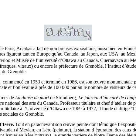
 Paris, Arcabas a fait de nombreuses expositions, aussi bien en France 
es figurent tant en Europe qu’au Canada, au Japon, aux USA, au Mexiqu
terloo et Musée de l’université d’Ottawa au Canada, Cuernavaca au Mex
 fresques, vitraux) ou encore la préfecture de Grenoble, l’Institut d’étu
n de Grenoble.
e
, commencé en 1953 et terminé en 1986, est son œuvre monumentale princ
nale et l’on évalue à près de 100 000 par an le nombre de visiteurs de cet
tumes de
La danse de mort
de Strindberg,
Le journal d’un curé de cam
national des arts du Canada. Professeur titulaire et chef d’atelier de 
ur titulaire à l’Université d’Ottawa de 1969 à 1972, il fonde et dirige "l’
es sociales de Grenoble.
l’Isère.
Tout en parachevant son œuvre peinte dont témoigne l’exposition
udan à Meylan, en Isère (peinture), la station d’épuration des eaux de 
 Saint-Ismier en Isère (vitraux), la grande verrière de Notre-Dame des Ne